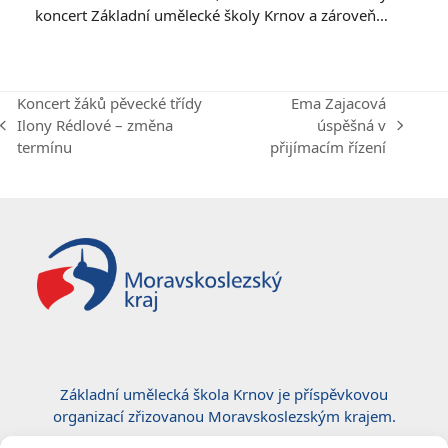
koncert Základní umělecké školy Krnov a zároveň…
Koncert žáků pěvecké třídy
Ema Zajacová
Ilony Rédlové – změna
úspěšná v
previous
next
termínu
přijímacím řízení
post:
post:
Základní umělecká škola Krnov je příspěvkovou
organizací zřizovanou Moravskoslezským krajem.