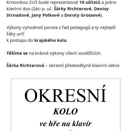
Krnovskou ZUŠ bude reprezentovat
10 sólistů
a jedno
klavírní duo (žáci p. uč.
Šárky Richterové
,
Denisy
Strnadové
,
Jany Polkové
a
Doroty Grossové
).
Výkony vyhodnotí porota z řad pedagogů a ty nejlepší
žáky určí
k postupu do
krajského kola
.
Těšíme se
na krásné výkony všech soutěžících.
Šárka Richterová
– okresní předsedkyně klavírní sekce