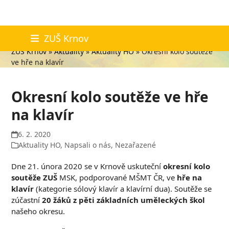
Skip
Aktuality
ZUŠ Krnov
to
ZUŠ Krnov
»
Aktuality
»
Aktuality HO
»
Okresní kolo soutěže
content
ve hře na klavír
Okresní kolo soutěže ve hře
na klavír
6. 2. 2020
Aktuality HO
,
Napsali o nás
,
Nezařazené
Dne 21. února 2020 se v Krnově uskuteční
okresní kolo
soutěže ZUŠ
MSK, podporované MŠMT ČR, ve
hře na
klavír
(kategorie sólový klavír a klavírní dua). Soutěže se
zúčastní
20 žáků z pěti základních uměleckých škol
našeho okresu.