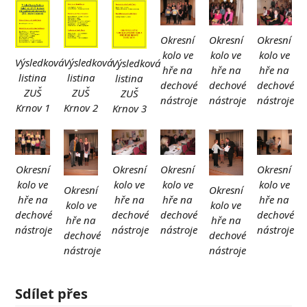
Okresní
Okresní
Okresní
kolo ve
kolo ve
kolo ve
Výsledková
Výsledková
Výsledková
hře na
hře na
hře na
listina
listina
listina
dechové
dechové
dechové
ZUŠ
ZUŠ
ZUŠ
nástroje
nástroje
nástroje
Krnov 2
Krnov 1
Krnov 3
Okresní
Okresní
Okresní
Okresní
kolo ve
kolo ve
kolo ve
kolo ve
Okresní
Okresní
hře na
hře na
hře na
hře na
kolo ve
kolo ve
dechové
dechové
dechové
dechové
hře na
hře na
nástroje
nástroje
nástroje
nástroje
dechové
dechové
nástroje
nástroje
Sdílet přes