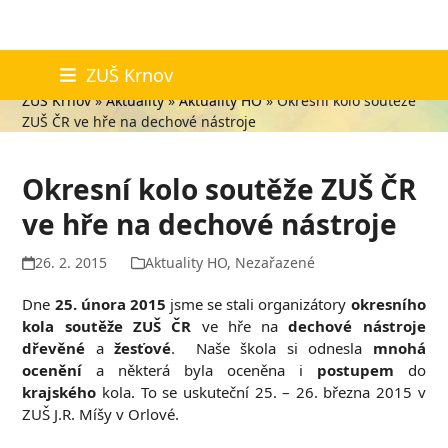
Skip
Aktuality
ZUŠ Krnov
to
ZUŠ Krnov
»
Aktuality
»
Aktuality HO
»
Okresní kolo soutěže
content
ZUŠ ČR ve hře na dechové nástroje
Okresní kolo soutěže ZUŠ ČR
ve hře na dechové nástroje
26. 2. 2015
Aktuality HO
,
Nezařazené
Dne
25. února 2015
jsme se stali organizátory
okresního
kola
soutěže
ZUŠ ČR
ve hře na
dechové nástroje
dřevěné
a
žesťové
. Naše škola si odnesla
mnohá
ocenění
a některá byla oceněna i
postupem
do
krajského
kola. To se uskuteční 25. – 26. března 2015 v
ZUŠ J.R. Míšy v Orlové.