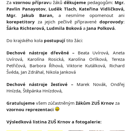
Za
vzornou příprav
u žáků
děkujeme
pedagogům:
Mgr.
Pavlin Panayotov
,
Luděk Tlach
,
Kateřina Vidličková,
Mgr. Jakub Baran,
a nesmíme opomenout ani
korepetitory
za jejich pečlivě přípravené
doprovody
:
Šárka Richterová, Ludmila Boková
a
Jana Polková
.
Do krajského kola
postupují
tito žáci:
Dechové nástroje dřevěné –
Beata Uvírová, Aneta
Uvírová, Karolína Rosická, Karolína Orlíková, Tereza
Petřičová, Barbora Říhová, Viktorie Kutálková, Richard
Švéda, Jan Zdráhal, Nikola Janková
Dechové nástroje žesťové –
Marek Novák, Ondřej
Hnízda, Štěpánka Hnízdová,
Gratulujeme
všem zúčastněným
žákům ZUŠ Krnov
za
vzornou reprezentaci
Výsledková listina ZUŠ Krnov a fotogalerie: