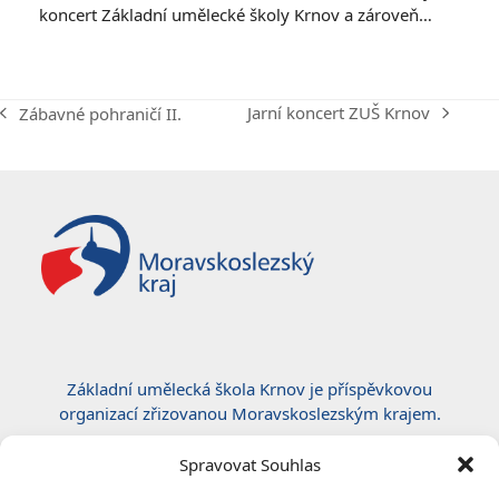
koncert Základní umělecké školy Krnov a zároveň…
Jarní koncert ZUŠ Krnov
Zábavné pohraničí II.
next
previous
post:
post:
Základní umělecká škola Krnov je příspěvkovou
organizací zřizovanou Moravskoslezským krajem.
Certifikace ČSN EN ISO 50001:2019
Spravovat Souhlas