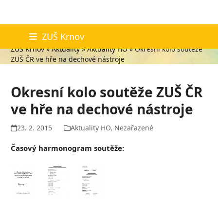
Skip
Aktuality
ZUŠ Krnov
to
ZUŠ Krnov
»
Aktuality
»
Aktuality HO
»
Okresní kolo soutěže
content
ZUŠ ČR ve hře na dechové nástroje
Okresní kolo soutěže ZUŠ ČR
ve hře na dechové nástroje
23. 2. 2015
Aktuality HO
,
Nezařazené
Časový harmonogram soutěže: