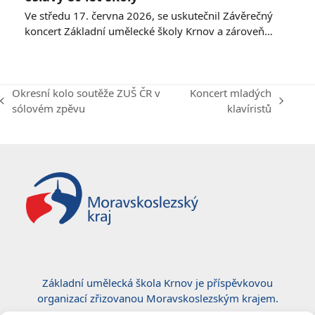
Ve středu 17. června 2026, se uskutečnil Závěrečný
koncert Základní umělecké školy Krnov a zároveň…
Okresní kolo soutěže ZUŠ ČR v
Koncert mladých
previous
next
sólovém zpěvu
klavíristů
post:
post:
Základní umělecká škola Krnov je příspěvkovou
organizací zřizovanou Moravskoslezským krajem.