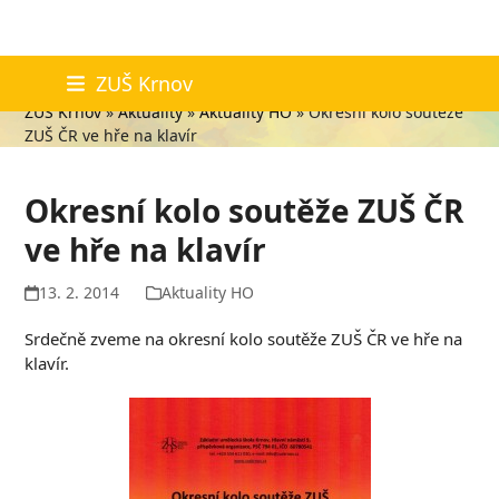
Skip
Aktuality
ZUŠ Krnov
to
ZUŠ Krnov
»
Aktuality
»
Aktuality HO
»
Okresní kolo soutěže
content
ZUŠ ČR ve hře na klavír
Okresní kolo soutěže ZUŠ ČR
ve hře na klavír
13. 2. 2014
Aktuality HO
Srdečně zveme na okresní kolo soutěže ZUŠ ČR ve hře na
klavír.