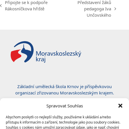
Připojte se k podpoře
Představení žáků
previous
Rákosníčkova hřiště
pedagoga Iva
next
post:
Unčovského
post:
Základní umělecká škola Krnov je příspěvkovou
organizací zřizovanou Moravskoslezským krajem.
Certifikace ČSN EN ISO 50001:2019
Spravovat Souhlas
Abychom poskytli co nejlepší služby, používáme k ukládání a/nebo
přístupu k informacím o zařízení, technologie jako jsou soubory cookies.
Souhlas s cookies nám umožní zpracovávat údaje, jako je např. chování