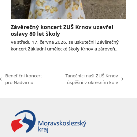
Závěrečný koncert ZUŠ Krnov uzavřel
oslavy 80 let školy
Ve středu 17. června 2026, se uskutečnil Závěrečný
koncert Základní umělecké školy Krnov a zároveň…
Benefiční koncert
Tanečníci naší ZUŠ Krnov
previous
next
pro Nadvirnu
úspěšní v okresním kole
post:
post: