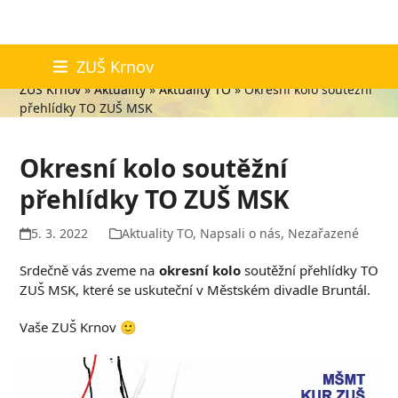
Skip
Aktuality
ZUŠ Krnov
to
ZUŠ Krnov
»
Aktuality
»
Aktuality TO
»
Okresní kolo soutěžní
content
přehlídky TO ZUŠ MSK
Okresní kolo soutěžní
přehlídky TO ZUŠ MSK
5. 3. 2022
Aktuality TO
,
Napsali o nás
,
Nezařazené
Srdečně vás zveme na
okresní kolo
soutěžní přehlídky TO
ZUŠ MSK, které se uskuteční v Městském divadle Bruntál.
Vaše ZUŠ Krnov 🙂