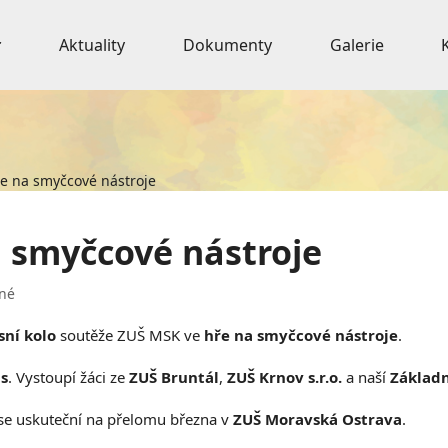
Aktuality
Dokumenty
Galerie
ře na smyčcové nástroje
a smyčcové nástroje
né
sní kolo
soutěže ZUŠ MSK ve
hře na smyčcové nástroje
.
s
. Vystoupí žáci ze
ZUŠ Bruntál
,
ZUŠ Krnov s.r.o.
a naší
Základn
 se uskuteční na přelomu března v
ZUŠ Moravská Ostrava
.