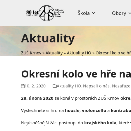
Skip
to
Škola
Obory
content
Aktuality
ZUŠ Krnov
»
Aktuality
»
Aktuality HO
»
Okresní kolo ve h
Okresní kolo ve hře n
10. 2. 2020
Aktuality HO
,
Napsali o nás
,
Nezařaze
28. února 2020
se koná v prostorách ZUŠ Krnov
okre
Vyslechnete si hru na
housle
,
violoncello
a
kontraba
Nejúspěšnější žáci postoupí do
krajského kola
, které