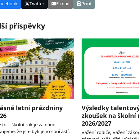
acebook
Twitter
E-mail
Print
lší příspěvky
ásné letní prázdniny
Výsledky talentov
26
zkoušek na školní 
2026/2027
e to… školní rok je za námi.
ujeme, že jste byli jeho součástí.
Vážení rodiče, Vážení záko
…
zástupci, Milé děti, výsled