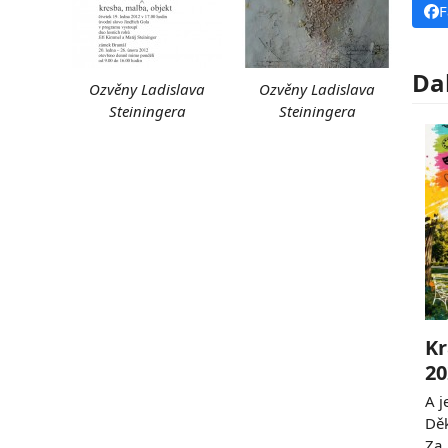
F
Da
Ozvěny Ladislava
Ozvěny Ladislava
Steiningera
Steiningera
Kr
20
A j
Děk
Za