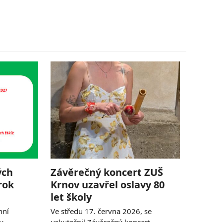
ých
Závěrečný koncert ZUŠ
rok
Krnov uzavřel oslavy 80
let školy
nní
Ve středu 17. června 2026, se
ky
uskutečnil Závěrečný koncert