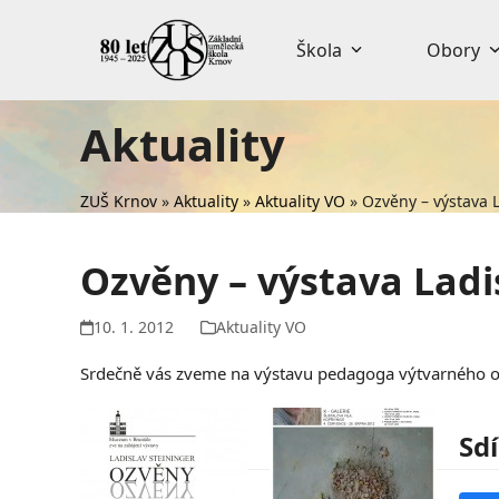
Skip
to
Škola
Obory
content
Aktuality
ZUŠ Krnov
»
Aktuality
»
Aktuality VO
»
Ozvěny – výstava 
Ozvěny – výstava Ladi
10. 1. 2012
Aktuality VO
Srdečně vás zveme na výstavu pedagoga výtvarného 
Sdí