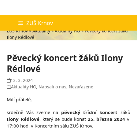
Skip
Aktuality
ZUŠ Krnov
to
ZUŠ Krnov
»
Aktuality
»
Aktuality HO
»
Pěvecký koncert žáků
content
Ilony Rédlové
Pěvecký koncert žáků Ilony
Rédlové
13. 3. 2024
Aktuality HO
,
Napsali o nás
,
Nezařazené
Milí přátelé,
srdečně Vás zveme na
pěvecký třídní koncert
žáků
Ilony Rédlové
, který se bude konat
25. března 2024
v
17:00 hod. v Koncertním sálu ZUŠ Krnov.