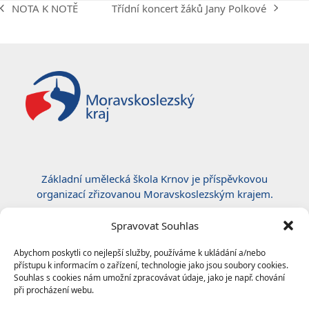
Třídní koncert žáků Jany Polkové
NOTA K NOTĚ
next
previous
post:
post:
Základní umělecká škola Krnov je příspěvkovou
organizací zřizovanou Moravskoslezským krajem.
Certifikace ČSN EN ISO 50001:2019
Spravovat Souhlas
Abychom poskytli co nejlepší služby, používáme k ukládání a/nebo
přístupu k informacím o zařízení, technologie jako jsou soubory cookies.
Souhlas s cookies nám umožní zpracovávat údaje, jako je např. chování
při procházení webu.