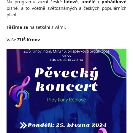
Na programu zazní české
lidové
,
umělé
i
pohádkové
písně, a to včetně světoznámých a českých populárních
písní.
Těšíme se
na setkání s vámi.
Vaše
ZUŠ Krnov