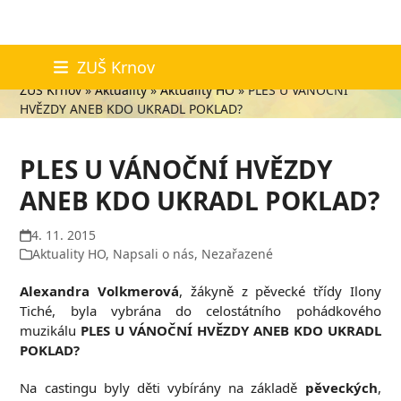
Skip
Aktuality
ZUŠ Krnov
to
ZUŠ Krnov
»
Aktuality
»
Aktuality HO
»
PLES U VÁNOČNÍ
content
HVĚZDY ANEB KDO UKRADL POKLAD?
PLES U VÁNOČNÍ HVĚZDY
ANEB KDO UKRADL POKLAD?
4. 11. 2015
Aktuality HO
,
Napsali o nás
,
Nezařazené
Alexandra Volkmerová
, žákyně z pěvecké třídy Ilony
Tiché, byla vybrána do celostátního pohádkového
muzikálu
PLES U VÁNOČNÍ HVĚZDY ANEB KDO UKRADL
POKLAD?
Na castingu byly děti vybírány na základě
pěveckých
,