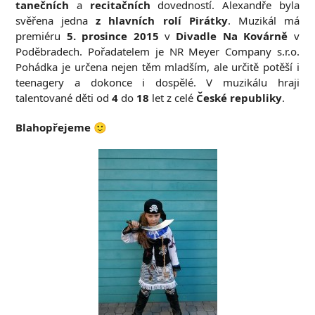
tanečních
a
recitačních
dovedností. Alexandře byla
svěřena jedna
z hlavních rolí Pirátky
. Muzikál má
premiéru
5. prosince 2015
v
Divadle
Na Kovárně
v
Poděbradech. Pořadatelem je NR Meyer Company s.r.o.
Pohádka je určena nejen těm mladším, ale určitě potěší i
teenagery a dokonce i dospělé. V muzikálu hraji
talentované děti od
4
do
18
let z celé
České republiky
.
Blahopřejeme
🙂