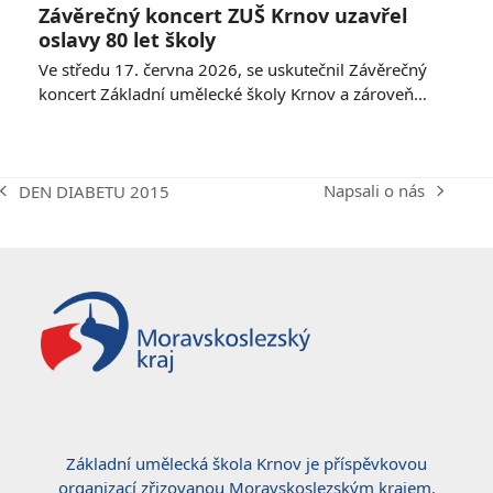
Závěrečný koncert ZUŠ Krnov uzavřel
oslavy 80 let školy
Ve středu 17. června 2026, se uskutečnil Závěrečný
koncert Základní umělecké školy Krnov a zároveň…
Napsali o nás
DEN DIABETU 2015
next
previous
post:
post:
Základní umělecká škola Krnov je příspěvkovou
organizací zřizovanou Moravskoslezským krajem.