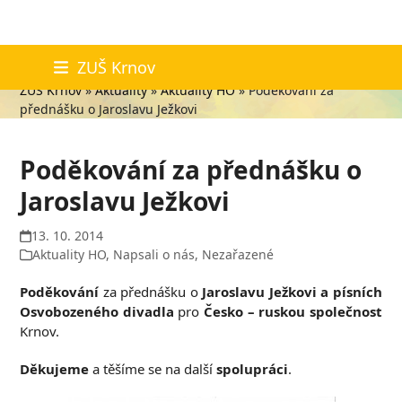
Skip
Aktuality
ZUŠ Krnov
to
ZUŠ Krnov
»
Aktuality
»
Aktuality HO
»
Poděkování za
content
přednášku o Jaroslavu Ježkovi
Poděkování za přednášku o
Jaroslavu Ježkovi
13. 10. 2014
Aktuality HO
,
Napsali o nás
,
Nezařazené
Poděkování
za přednášku o
Jaroslavu Ježkovi a písních
Osvobozeného divadla
pro
Česko – ruskou společnost
Krnov.
Děkujeme
a těšíme se na další
spolupráci
.