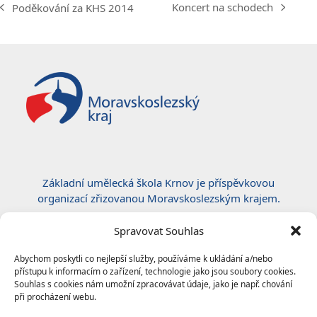
Koncert na schodech
Poděkování za KHS 2014
next
previous
post:
post:
Základní umělecká škola Krnov je příspěvkovou
organizací zřizovanou Moravskoslezským krajem.
Certifikace ČSN EN ISO 50001:2019
Spravovat Souhlas
Abychom poskytli co nejlepší služby, používáme k ukládání a/nebo
přístupu k informacím o zařízení, technologie jako jsou soubory cookies.
Souhlas s cookies nám umožní zpracovávat údaje, jako je např. chování
při procházení webu.