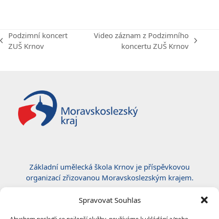
Podzimní koncert
Video záznam z Podzimního
previous
next
ZUŠ Krnov
koncertu ZUŠ Krnov
post:
post:
Základní umělecká škola Krnov je příspěvkovou
organizací zřizovanou Moravskoslezským krajem.
Certifikace ČSN EN ISO 50001:2019
Spravovat Souhlas