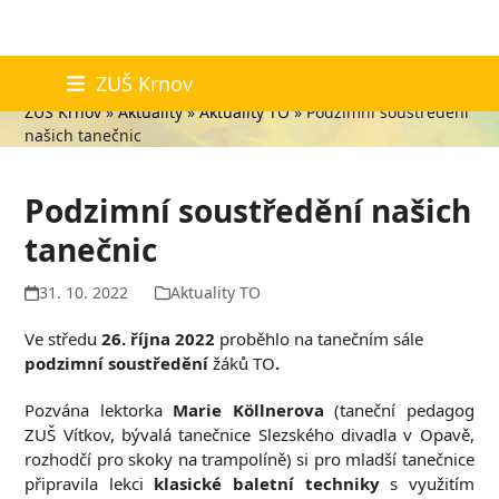
Skip
Aktuality
ZUŠ Krnov
to
ZUŠ Krnov
»
Aktuality
»
Aktuality TO
»
Podzimní soustředění
content
našich tanečnic
Podzimní soustředění našich
tanečnic
31. 10. 2022
Aktuality TO
Ve středu
26. října 2022
proběhlo na tanečním sále
podzimní soustředění
žáků TO
.
Pozvána lektorka
Marie Köllnerova
(taneční pedagog
ZUŠ Vítkov, bývalá tanečnice Slezského divadla v Opavě,
rozhodčí pro skoky na trampolíně) si pro mladší tanečnice
připravila lekci
klasické baletní techniky
s využitím