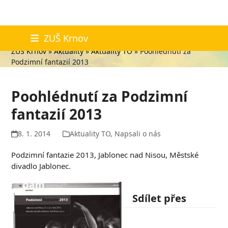
Skip
Aktuality
ZUŠ Krnov
to
ZUŠ Krnov
»
Aktuality
»
Aktuality TO
»
Poohlédnutí za
content
Podzimní fantazií 2013
Poohlédnutí za Podzimní
fantazií 2013
8. 1. 2014
Aktuality TO
,
Napsali o nás
Podzimní fantazie 2013, Jablonec nad Nisou, Městské
divadlo Jablonec.
Sdílet přes