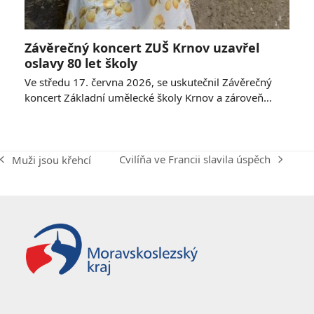
Závěrečný koncert ZUŠ Krnov uzavřel
oslavy 80 let školy
Ve středu 17. června 2026, se uskutečnil Závěrečný
koncert Základní umělecké školy Krnov a zároveň…
Cvilíňa ve Francii slavila úspěch
Muži jsou křehcí
next
previous
post:
post: