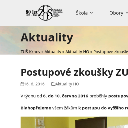
Skip
to
Škola
Obory
content
Aktuality
ZUŠ Krnov
»
Aktuality
»
Aktuality HO
»
Postupové zkoušk
Postupové zkoušky ZU
16. 6. 2016
Aktuality HO
V týdnu od
6. do 10. června 2016
proběhly
postupov
Blahopřejeme
všem žákům
k postupu do vyššího r