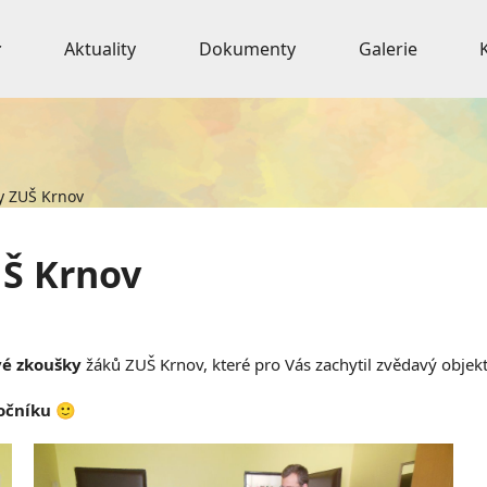
Aktuality
Dokumenty
Galerie
y ZUŠ Krnov
Š Krnov
é zkoušky
žáků ZUŠ Krnov, které pro Vás zachytil zvědavý objekti
očníku
🙂