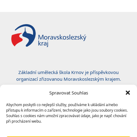
post:
post:
Základní umělecká škola Krnov je příspěvkovou
organizací zřizovanou Moravskoslezským krajem.
Certifikace ČSN EN ISO 50001:2019
Spravovat Souhlas
Abychom poskytli co nejlepší služby, používáme k ukládání a/nebo
přístupu k informacím o zařízení, technologie jako jsou soubory cookies.
Souhlas s cookies nám umožní zpracovávat údaje, jako je např. chování
při procházení webu.