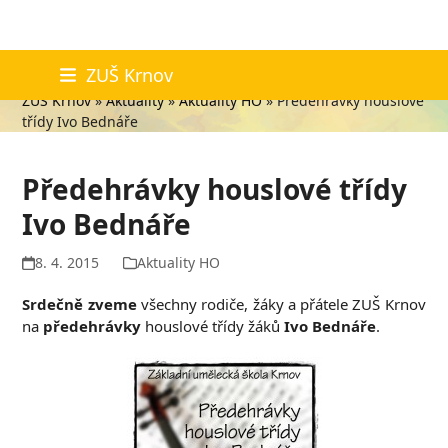
Skip
Aktuality
ZUŠ Krnov
to
ZUŠ Krnov
»
Aktuality
»
Aktuality HO
»
Předehrávky houslové
content
třídy Ivo Bednáře
Předehrávky houslové třídy
Ivo Bednáře
8. 4. 2015
Aktuality HO
Srdečně zveme
všechny rodiče, žáky a přátele ZUŠ Krnov
na
předehrávky
houslové třídy žáků
Ivo Bednáře
.