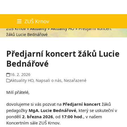
Skip
Aktuality
ZUŠ Krnov
to
ZUŠ Krnov
»
Aktuality
»
Aktuality HO
»
Předjarní koncert
content
žáků Lucie Bednářové
Předjarní koncert žáků Lucie
Bednářové
16. 2. 2026
Aktuality HO
,
Napsali o nás
,
Nezařazené
Milí přátelé,
dovolujeme si vás pozvat na
Předjarní koncert
žáků
pedagožky
MgA. Lucie Bednářové
, který se uskuteční v
pondělí
2. března 2026
, od
17:00 hod
., v našem
Koncertním sále ZUŠ Krnov.