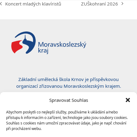
ZUŠkohraní 2026
Koncert mladých klavíristů
next
previous
post:
post:
Základní umělecká škola Krnov je příspěvkovou
organizací zřizovanou Moravskoslezským krajem.
Certifikace ČSN EN ISO 50001:2019
Spravovat Souhlas
Abychom poskytli co nejlepší služby, používáme k ukládání a/nebo
přístupu k informacím o zařízení, technologie jako jsou soubory cookies.
Souhlas s cookies nám umožní zpracovávat údaje, jako je např. chování
při procházení webu.