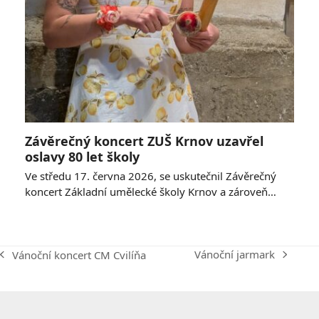
Závěrečný koncert ZUŠ Krnov uzavřel
oslavy 80 let školy
Ve středu 17. června 2026, se uskutečnil Závěrečný
koncert Základní umělecké školy Krnov a zároveň…
Vánoční jarmark
Vánoční koncert CM Cvilíňa
next
previous
post:
post: