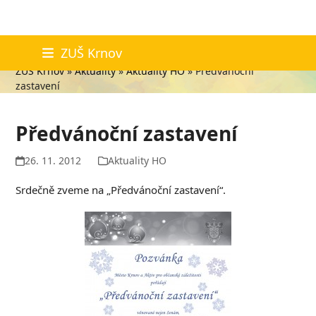
Skip
Aktuality
ZUŠ Krnov
to
ZUŠ Krnov
»
Aktuality
»
Aktuality HO
»
Předvánoční
content
zastavení
Předvánoční zastavení
26. 11. 2012
Aktuality HO
Srdečně zveme na „Předvánoční zastavení“.