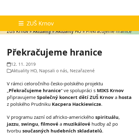
Skip
Aktuality
ZUŠ Krnov
to
ZUŠ Krnov
»
Aktuality
»
Aktuality HO
»
Překračujeme hranice
content
Překračujeme hranice
12. 11. 2019
Aktuality HO
,
Napsali o nás
,
Nezařazené
V rámci celoročního česko-polského projektu
„
Překračujeme hranice
“ ve spolupráci s
MIKS Krnov
připravujeme
Společný koncert dětí ZUŠ Krnov
a
hosta
z polského Prudniku
Kacpera Hackiewicze
.
V programu zazní od africko-amerického
spirituálu
,
jazzu
,
swingu
,
filmové
a
muzikálové
hudby až po
tvorbu
současných hudebních skladatelů
.