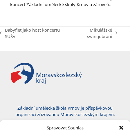
koncert Základní umělecké školy Krnov a zároveň…
Babyflet jako host koncertu
Mikulášské
previous
next
SUŠV
swingobraní
post:
post:
Základní umělecká škola Krnov je příspěvkovou
organizací zřizovanou Moravskoslezským krajem.
Certifikace ČSN EN ISO 50001:2019
Spravovat Souhlas