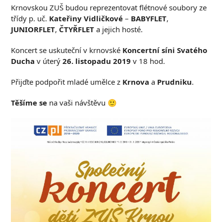
Krnovskou ZUŠ budou reprezentovat flétnové soubory ze
třídy p. uč.
Kateřiny Vidličkové
–
BABYFLET
,
JUNIORFLET
,
ČTYŘFLET
a jejich hosté.
Koncert se uskuteční v krnovské
Koncertní síni Svatého
Ducha
v úterý
26. listopadu 2019
v 18 hod.
Přijďte podpořit mladé umělce z
Krnova
a
Prudniku
.
Těšíme se
na vaši návštěvu 🙂