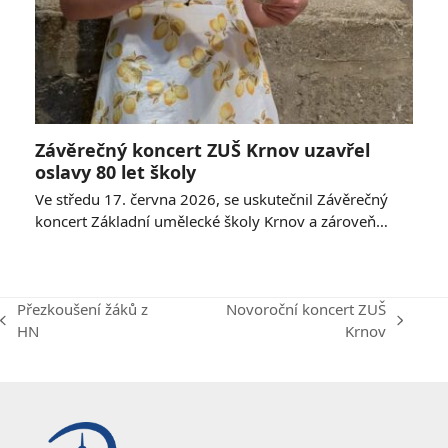
Závěrečný koncert ZUŠ Krnov uzavřel
oslavy 80 let školy
Ve středu 17. června 2026, se uskutečnil Závěrečný
koncert Základní umělecké školy Krnov a zároveň…
Přezkoušení žáků z
Novoroční koncert ZUŠ
previous
next
HN
Krnov
post:
post: