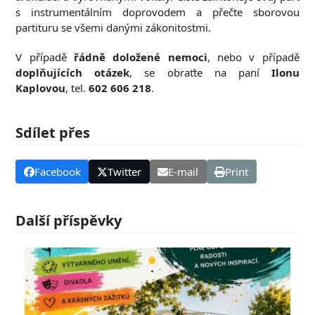
s instrumentálním doprovodem a přečte sborovou
partituru se všemi danými zákonitostmi.
V případě
řádně doložené nemoci
, nebo v případě
doplňujících otázek
, se obraťte na paní
Ilonu
Kaplovou
, tel.
602 606 218
.
Sdílet přes
Facebook
Twitter
E-mail
Print
Další příspěvky