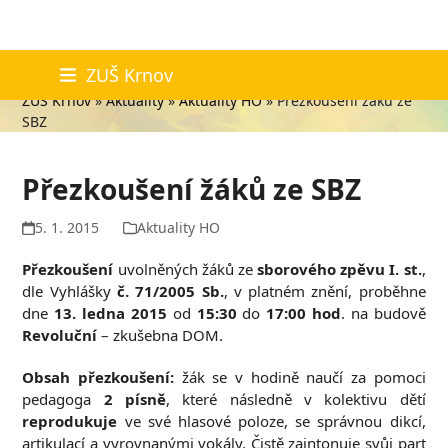
Skip
Aktuality
ZUŠ Krnov
to
ZUŠ Krnov
»
Aktuality
»
Aktuality HO
»
Přezkoušení žáků ze
content
SBZ
Přezkoušení žáků ze SBZ
5. 1. 2015
Aktuality HO
Přezkoušení
uvolněných žáků ze
sborového zpěvu
I. st.
,
dle Vyhlášky
č. 71/2005 Sb.
, v platném znění, proběhne
dne
13. ledna 2015
od
15:30
do
17:00 hod
. na budově
Revoluční
– zkušebna DOM.
Obsah přezkoušení:
žák se v hodině naučí za pomoci
pedagoga
2 písně
, které následně v kolektivu dětí
reprodukuje
ve své hlasové poloze, se správnou dikcí,
artikulací a vyrovnanými vokály. Čistě zaintonuje svůj part