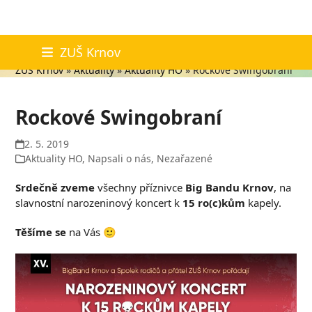
Skip
Aktuality
ZUŠ Krnov
to
ZUŠ Krnov
»
Aktuality
»
Aktuality HO
»
Rockové Swingobraní
content
Rockové Swingobraní
2. 5. 2019
Aktuality HO
,
Napsali o nás
,
Nezařazené
Srdečně zveme
všechny příznivce
Big Bandu Krnov
, na
slavnostní narozeninový koncert k
15 ro(c)kům
kapely.
Těšíme se
na Vás 🙂