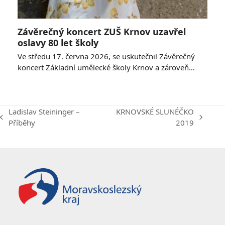
Závěrečný koncert ZUŠ Krnov uzavřel
oslavy 80 let školy
Ve středu 17. června 2026, se uskutečnil Závěrečný
koncert Základní umělecké školy Krnov a zároveň…
Ladislav Steininger –
KRNOVSKÉ SLUNÉČKO
previous
next
Příběhy
2019
post:
post: