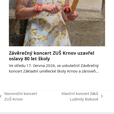
Závěrečný koncert ZUŠ Krnov uzavřel
oslavy 80 let školy
Ve středu 17. června 2026, se uskutečnil Závěrečný
koncert Základní umělecké školy Krnov a zároveň…
Novoroční koncert
Klavírní koncert žáků
previous
next
ZUŠ Krnov
Ludmily Bokové
post:
post: