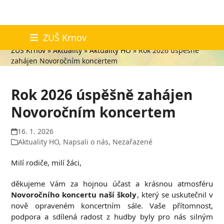
Skip
Aktuality
ZUŠ Krnov
to
ZUŠ Krnov
»
Aktuality
»
Aktuality HO
»
Rok 2026 úspěšně
content
zahájen Novoročním koncertem
Rok 2026 úspěšně zahájen
Novoročním koncertem
16. 1. 2026
Aktuality HO
,
Napsali o nás
,
Nezařazené
Milí rodiče, milí žáci,
děkujeme Vám za hojnou účast a krásnou atmosféru
Novoročního koncertu naší školy
, který se uskutečnil v
nově opraveném koncertním sále. Vaše přítomnost,
podpora a sdílená radost z hudby byly pro nás silným