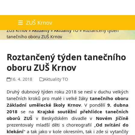
Skip
Aktuality
ZUŠ Krnov
to
ZUŠ Krnov
»
Aktuality
»
Aktuality TO
»
Roztančený týden
content
tanečního oboru ZUŠ Krnov
Roztančený týden tanečního
oboru ZUŠ Krnov
16. 4. 2018
Aktuality TO
Druhý dubnový týden roku 2018 se nesl v duchu velkých
tanečních kroků pro malé i velké žáky
tanečního oboru
Základní umělecké školy Krnov
. V pondělí
9. dubna
2018
se na
Krajské soutěžní přehlídce tanečních
oborů ZUŠ
v Beskydském divadle v
Novém Jičíně
prezentovaly mladší děti s choreografií „
Od svítání do
klekání
“ a tak jako v kole okresním, tak i zde si vytančily