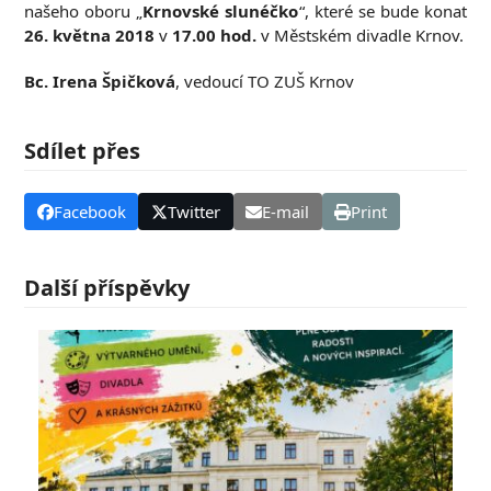
našeho oboru „
Krnovské slunéčko
“, které se bude konat
26. května 2018
v
17.00 hod.
v Městském divadle Krnov.
Bc. Irena Špičková
, vedoucí TO ZUŠ Krnov
Sdílet přes
Facebook
Twitter
E-mail
Print
Další příspěvky