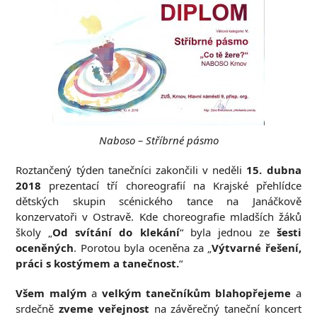
Naboso – Stříbrné pásmo
Roztančený týden tanečníci zakončili v neděli
15. dubna
2018
prezentací tří choreografií na Krajské přehlídce
dětských skupin scénického tance na Janáčkově
konzervatoři v Ostravě. Kde choreografie mladších žáků
školy „
Od svítání do klekání
“ byla jednou ze
šesti
oceněných
. Porotou byla oceněna za „
Výtvarné řešení,
práci s kostýmem a tanečnost.
“
Všem malým
a
velkým tanečníkům blahopřejeme
a
srdečně
zveme veřejnost
na závěrečný taneční koncert