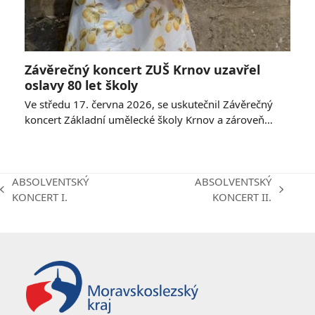
Závěrečný koncert ZUŠ Krnov uzavřel
oslavy 80 let školy
Ve středu 17. června 2026, se uskutečnil Závěrečný
koncert Základní umělecké školy Krnov a zároveň…
ABSOLVENTSKÝ
ABSOLVENTSKÝ
previous
next
KONCERT I.
KONCERT II.
post:
post: