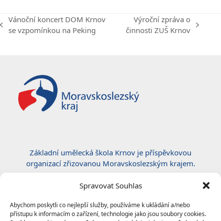
Vánoční koncert DOM Krnov
Výroční zpráva o
previous
next
se vzpomínkou na Peking
činnosti ZUŠ Krnov
post:
post:
Základní umělecká škola Krnov je příspěvkovou
organizací zřizovanou Moravskoslezským krajem.
Certifikace ČSN EN ISO 50001:2019
Spravovat Souhlas
Abychom poskytli co nejlepší služby, používáme k ukládání a/nebo
přístupu k informacím o zařízení, technologie jako jsou soubory cookies.