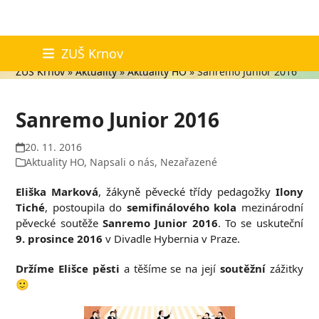
Skip
Aktuality
ZUŠ Krnov
to
ZUŠ Krnov
»
Aktuality
»
Aktuality HO
»
Sanremo Junior 2016
content
Sanremo Junior 2016
20. 11. 2016
Aktuality HO
,
Napsali o nás
,
Nezařazené
Eliška Marková
, žákyně pěvecké třídy pedagožky
Ilony
Tiché
, postoupila do
semifinálového kola
mezinárodní
pěvecké soutěže
Sanremo Junior 2016
. To se uskuteční
9. prosince 2016
v Divadle Hybernia v Praze.
Držíme Elišce pěsti
a těšíme se na její
soutěžní
zážitky
🙂