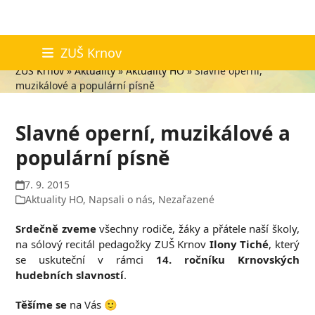
Skip
Aktuality
ZUŠ Krnov
to
ZUŠ Krnov
»
Aktuality
»
Aktuality HO
»
Slavné operní,
content
muzikálové a populární písně
Slavné operní, muzikálové a
populární písně
7. 9. 2015
Aktuality HO
,
Napsali o nás
,
Nezařazené
Srdečně zveme
všechny rodiče, žáky a přátele naší školy,
na sólový recitál pedagožky ZUŠ Krnov
Ilony Tiché
, který
se uskuteční v rámci
14. ročníku Krnovských
hudebních slavností
.
Těšíme se
na Vás 🙂