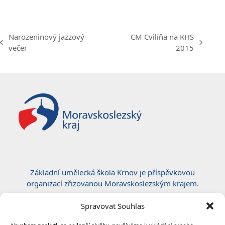
Narozeninový jazzový
CM Cvilíňa na KHS
previous
next
večer
2015
post:
post:
Základní umělecká škola Krnov je příspěvkovou
organizací zřizovanou Moravskoslezským krajem.
Certifikace ČSN EN ISO 50001:2019
Spravovat Souhlas