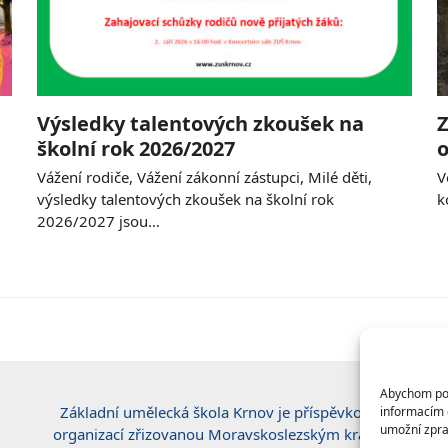
Výsledky talentových zkoušek na
Z
školní rok 2026/2027
o
Vážení rodiče, Vážení zákonní zástupci, Milé děti,
V
výsledky talentových zkoušek na školní rok
k
2026/2027 jsou…
Abychom posk
Základní umělecká škola Krnov je příspěvkovou
informacím o
umožní zpra
organizací zřizovanou Moravskoslezským krajem.