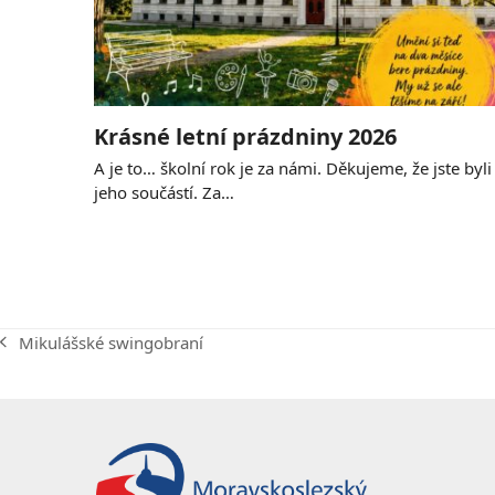
Krásné letní prázdniny 2026
A je to… školní rok je za námi. Děkujeme, že jste byli
jeho součástí. Za…
Mikulášské swingobraní
previous
post: