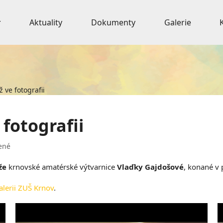
Aktuality
Dokumenty
Galerie
 ve fotografii
 fotografii
ené
že
krnovské amatérské výtvarnice
Vlaďky Gajdošové
, konané v
alerii ZUŠ Krnov
.