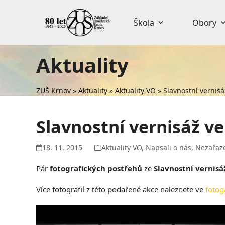
Skip
to
Škola
Obory
content
Aktuality
ZUŠ Krnov
»
Aktuality
»
Aktuality VO
»
Slavnostní vernisáž
Slavnostní vernisáž ve
18. 11. 2015
Aktuality VO
,
Napsali o nás
,
Nezařaz
Pár
fotografických postřehů
ze
Slavnostní vernisá
Více fotografií z této podařené akce naleznete ve
fotog