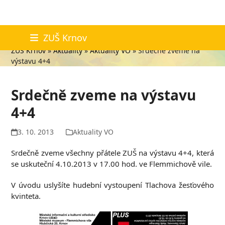
Skip
Aktuality
ZUŠ Krnov
to
ZUŠ Krnov
»
Aktuality
»
Aktuality VO
»
Srdečně zveme na
content
výstavu 4+4
Srdečně zveme na výstavu
4+4
3. 10. 2013
Aktuality VO
Srdečně zveme všechny přátele ZUŠ na výstavu 4+4, která
se uskuteční 4.10.2013 v 17.00 hod. ve Flemmichově vile.
V úvodu uslyšíte hudební vystoupení Tlachova žesťového
kvinteta.