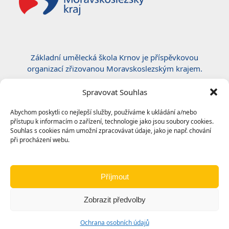
Základní umělecká škola Krnov je příspěvkovou
organizací zřizovanou Moravskoslezským krajem.
Certifikace ČSN EN ISO 50001:2019
Spravovat Souhlas
Abychom poskytli co nejlepší služby, používáme k ukládání a/nebo
přístupu k informacím o zařízení, technologie jako jsou soubory cookies.
Souhlas s cookies nám umožní zpracovávat údaje, jako je např. chování
při procházení webu.
Příjmout
Zobrazit předvolby
© 2024
Základní umělecká škola, Krnov
|
Ochrana
Ochrana osobních údajů