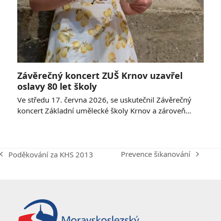
Závěrečný koncert ZUŠ Krnov uzavřel
oslavy 80 let školy
Ve středu 17. června 2026, se uskutečnil Závěrečný
koncert Základní umělecké školy Krnov a zároveň…
Prevence šikanování
Poděkování za KHS 2013
next
previous
post:
post: