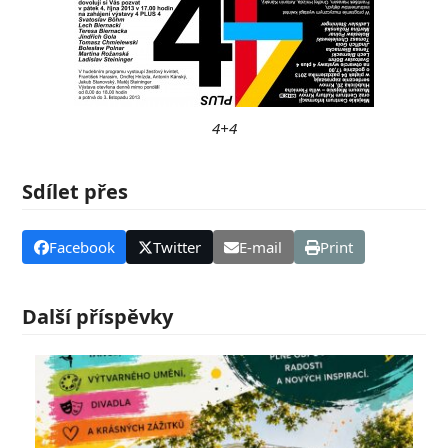
4+4
Sdílet přes
Facebook
Twitter
E-mail
Print
Další příspěvky