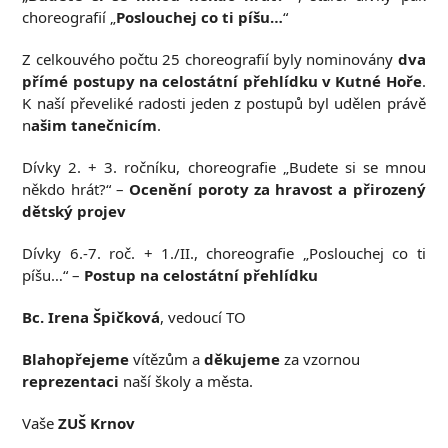
choreografií „
Poslouchej co ti píšu…
“
Z celkouvého počtu 25 choreografií byly nominovány
dva
přímé postupy na celostátní přehlídku v Kutné Hoře
.
K naší převeliké radosti jeden z postupů byl udělen právě
n
ašim tanečnicím
.
Dívky 2. + 3. ročníku, choreografie „Budete si se mnou
někdo hrát?“ –
Ocenění poroty za hravost a přirozený
dětský projev
Dívky 6.-7. roč. + 1./II., choreografie „Poslouchej co ti
píšu…“ –
Postup na celostátní přehlídku
Bc. Irena Špičková
, vedoucí TO
Blahopřejeme
vítězům a
děkujeme
za vzornou
reprezentaci
naší školy a města.
Vaše
ZUŠ Krnov