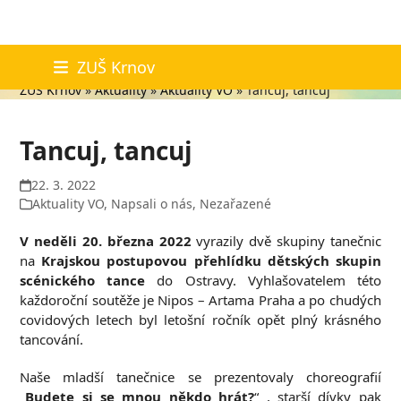
Skip
Aktuality
ZUŠ Krnov
to
ZUŠ Krnov
»
Aktuality
»
Aktuality VO
»
Tancuj, tancuj
content
Tancuj, tancuj
22. 3. 2022
Aktuality VO
,
Napsali o nás
,
Nezařazené
V neděli 20. března 2022
vyrazily dvě skupiny tanečnic
na
Krajskou postupovou přehlídku dětských skupin
scénického tance
do Ostravy. Vyhlašovatelem této
každoroční soutěže je Nipos – Artama Praha a po chudých
covidových letech byl letošní ročník opět plný krásného
tancování.
Naše mladší tanečnice se prezentovaly choreografií
„
Budete si se mnou někdo hrát?
“ , starší dívky pak