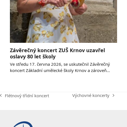
Závěrečný koncert ZUŠ Krnov uzavřel
oslavy 80 let školy
Ve středu 17. června 2026, se uskutečnil Závěrečný
koncert Základní umělecké školy Krnov a zároveň…
Výchovné koncerty
Flétnový třídní koncert
next
previous
post:
post: