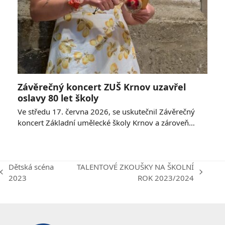
Závěrečný koncert ZUŠ Krnov uzavřel
oslavy 80 let školy
Ve středu 17. června 2026, se uskutečnil Závěrečný
koncert Základní umělecké školy Krnov a zároveň…
Dětská scéna
TALENTOVÉ ZKOUŠKY NA ŠKOLNÍ
previous
next
2023
ROK 2023/2024
post:
post: