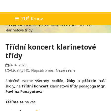
Skip
Aktuality
ZUŠ Krnov
to
ZUŠ Krnov
»
Aktuality
»
Aktuality HO
»
Třídní koncert
content
klarinetové třídy
Třídní koncert klarinetové
třídy
24. 4. 2023
Aktuality HO
,
Napsali o nás
,
Nezařazené
Srdečně zveme všechny
rodiče
,
žáky
a
přátele
naší
školy, na
Třídní koncert
klarinetové třídy pedagoga
Mgr.
Pavlina Panayotova
.
Těšíme se
na vás.