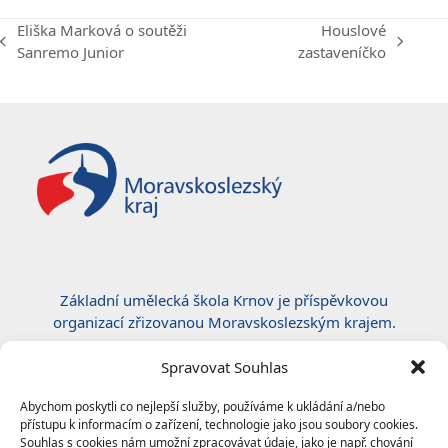
Eliška Marková o soutěži
Houslové
previous
next
Sanremo Junior
zastaveníčko
post:
post:
Základní umělecká škola Krnov je příspěvkovou
organizací zřizovanou Moravskoslezským krajem.
Certifikace ČSN EN ISO 50001:2019
Spravovat Souhlas
Abychom poskytli co nejlepší služby, používáme k ukládání a/nebo
přístupu k informacím o zařízení, technologie jako jsou soubory cookies.
Souhlas s cookies nám umožní zpracovávat údaje, jako je např. chování