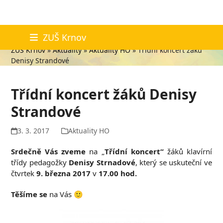
Skip
Aktuality
ZUŠ Krnov
to
ZUŠ Krnov
»
Aktuality
»
Aktuality HO
»
Třídní koncert žáků
content
Denisy Strandové
Třídní koncert žáků Denisy
Strandové
3. 3. 2017
Aktuality HO
Srdečně Vás zveme
na „
Třídní koncert“
žáků klavírní
třídy pedagožky
Denisy Strnadové
, který se uskuteční ve
čtvrtek
9. března 2017
v
17.00 hod.
Těšíme se
na Vás 🙂