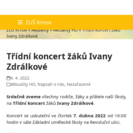
Skip
Aktuality
ZUŠ Krnov
to
ZUŠ Krnov
»
Aktuality
»
Aktuality HO
»
Třídní koncert žáků
content
Ivany Zdrálkové
Třídní koncert žáků Ivany
Zdrálkové
4. 4. 2022
Aktuality HO
,
Napsali o nás
,
Nezařazené
Srdečně zveme
všechny rodiče, žáky a přátele naší školy,
na
Třídní koncert
žáků
Ivany Zdrálkové
.
Koncert se uskuteční ve čtvrtek
7. dubna 2022
od 16:00
hodin v sále Základní umělecké školy na Revoluční ulici.