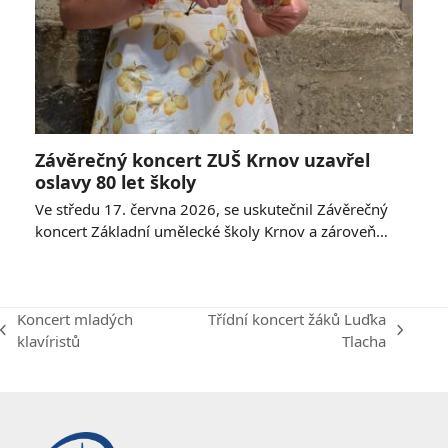
Závěrečný koncert ZUŠ Krnov uzavřel
oslavy 80 let školy
Ve středu 17. června 2026, se uskutečnil Závěrečný
koncert Základní umělecké školy Krnov a zároveň…
Koncert mladých
Třídní koncert žáků Luďka
previous
next
klavíristů
Tlacha
post:
post: