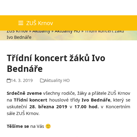
Skip
Aktuality
ZUŠ Krnov
to
ZUŠ Krnov
»
Aktuality
»
Aktuality HO
»
Třídní koncert žáků
content
Ivo Bednáře
Třídní koncert žáků Ivo
Bednáře
14. 3. 2019
Aktuality HO
Srdečně zveme
všechny rodiče, žáky a přátele ZUŠ Krnov
na
Třídní koncert
houslové třídy
Ivo Bednáře
, který se
uskuteční
28. března 2019
v
17.00 hod.
v Koncertním
sále ZUŠ Krnov.
Těšíme se
na Vás 🙂