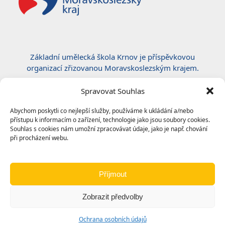
Základní umělecká škola Krnov je příspěvkovou
organizací zřizovanou Moravskoslezským krajem.
Certifikace ČSN EN ISO 50001:2019
Spravovat Souhlas
Abychom poskytli co nejlepší služby, používáme k ukládání a/nebo
přístupu k informacím o zařízení, technologie jako jsou soubory cookies.
Souhlas s cookies nám umožní zpracovávat údaje, jako je např. chování
při procházení webu.
Příjmout
Zobrazit předvolby
© 2024
Základní umělecká škola, Krnov
|
Ochrana
Ochrana osobních údajů