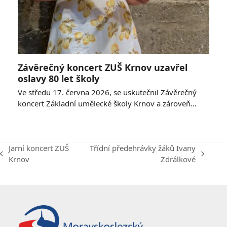
Závěrečný koncert ZUŠ Krnov uzavřel
oslavy 80 let školy
Ve středu 17. června 2026, se uskutečnil Závěrečný
koncert Základní umělecké školy Krnov a zároveň…
Jarní koncert ZUŠ
Třídní předehrávky žáků Ivany
previous
next
Krnov
Zdrálkové
post:
post: