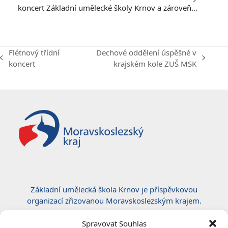
koncert Základní umělecké školy Krnov a zároveň…
Flétnový třídní
Dechové oddělení úspěšné v
previous
next
koncert
krajském kole ZUŠ MSK
post:
post:
Základní umělecká škola Krnov je příspěvkovou
organizací zřizovanou Moravskoslezským krajem.
Certifikace ČSN EN ISO 50001:2019
Spravovat Souhlas