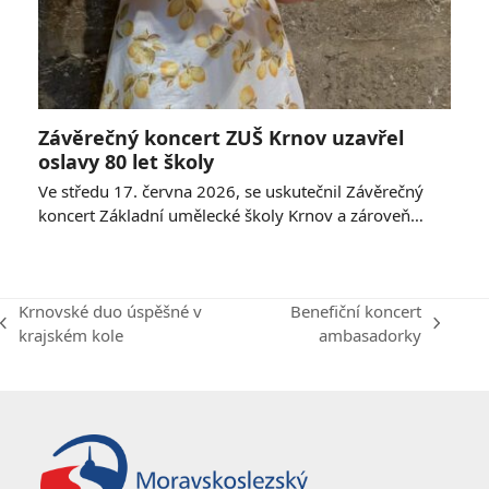
Závěrečný koncert ZUŠ Krnov uzavřel
oslavy 80 let školy
Ve středu 17. června 2026, se uskutečnil Závěrečný
koncert Základní umělecké školy Krnov a zároveň…
Krnovské duo úspěšné v
Benefiční koncert
previous
next
krajském kole
ambasadorky
post:
post: