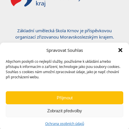
Základní umělecká škola Krnov je příspěvkovou
organizací zřizovanou Moravskoslezským krajem.
Certifikace ČSN EN ISO 50001:2019
Spravovat Souhlas
Abychom poskytli co nejlepší služby, používáme k ukládání a/nebo
přístupu k informacím o zařízení, technologie jako jsou soubory cookies.
Souhlas s cookies nám umožní zpracovávat údaje, jako je např. chování
při procházení webu.
Příjmout
Zobrazit předvolby
© 2024
Základní umělecká škola, Krnov
|
Ochrana
Ochrana osobních údajů
osobních údajů
|
Prohlášení o přístupnosti
|
Odkazy