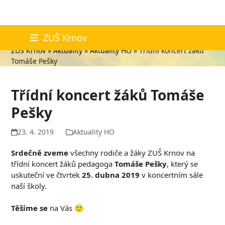
Skip
Aktuality
ZUŠ Krnov
to
ZUŠ Krnov
»
Aktuality
»
Aktuality HO
»
Třídní koncert žáků
content
Tomáše Pešky
Třídní koncert žáků Tomáše
Pešky
23. 4. 2019
Aktuality HO
Srdečně zveme
všechny rodiče a žáky ZUŠ Krnov na
třídní koncert žáků pedagoga
Tomáše Pešky
, který se
uskuteční ve čtvrtek
25. dubna 2019
v koncertním sále
naší školy.
Těšíme se
na Vás 🙂