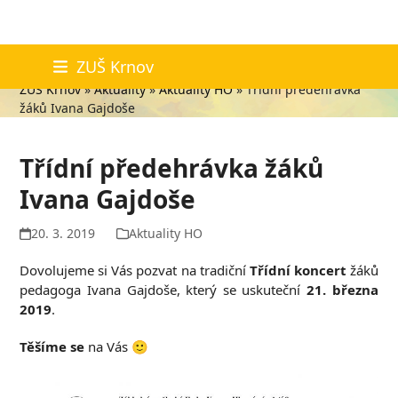
Skip
Aktuality
ZUŠ Krnov
to
ZUŠ Krnov
»
Aktuality
»
Aktuality HO
»
Třídní předehrávka
content
žáků Ivana Gajdoše
Třídní předehrávka žáků
Ivana Gajdoše
20. 3. 2019
Aktuality HO
Dovolujeme si Vás pozvat na tradiční
Třídní koncert
žáků
pedagoga Ivana Gajdoše, který se uskuteční
21. března
2019
.
Těšíme se
na Vás 🙂