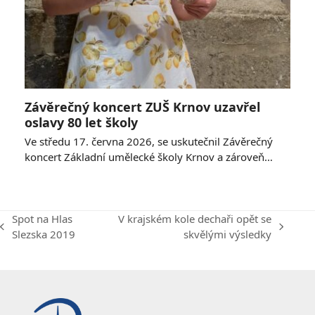
Závěrečný koncert ZUŠ Krnov uzavřel
oslavy 80 let školy
Ve středu 17. června 2026, se uskutečnil Závěrečný
koncert Základní umělecké školy Krnov a zároveň…
Spot na Hlas
V krajském kole dechaři opět se
previous
next
Slezska 2019
skvělými výsledky
post:
post: