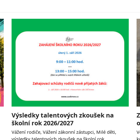
Výsledky talentových zkoušek na
Z
školní rok 2026/2027
o
Vážení rodiče, Vážení zákonní zástupci, Milé děti,
V
výsledky talentových zkoušek na školní rok
k