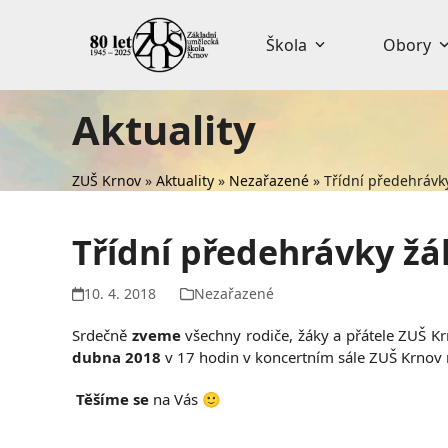
Skip
to
Škola
Obory
content
Aktuality
ZUŠ Krnov
»
Aktuality
»
Nezařazené
»
Třídní předehrávk
Třídní předehrávky ž
10. 4. 2018
Nezařazené
Srdečně
zveme
všechny rodiče, žáky a přátele ZUŠ K
dubna 2018
v 17 hodin v koncertním sále ZUŠ Krnov 
Těšíme se
na Vás 🙂