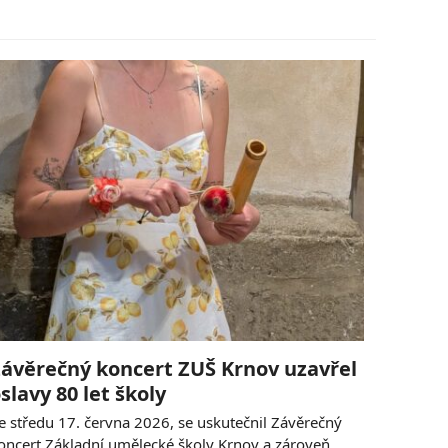
ávěrečný koncert ZUŠ Krnov uzavřel
slavy 80 let školy
e středu 17. června 2026, se uskutečnil Závěrečný
oncert Základní umělecké školy Krnov a zároveň…