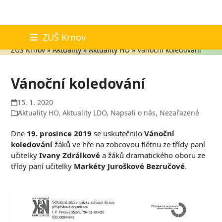
Skip
Aktuality
ZUŠ Krnov
to
ZUŠ Krnov
»
Aktuality
»
Aktuality HO
»
Vánoční koledování
content
Vánoční koledování
15. 1. 2020
Aktuality HO
,
Aktuality LDO
,
Napsali o nás
,
Nezařazené
Dne
19. prosince 2019
se uskutečnilo
Vánoční
koledování
žáků ve hře na zobcovou flétnu ze třídy paní
učitelky
Ivany Zdrálkové
a žáků dramatického oboru ze
třídy paní učitelky
Markéty Juroškové Bezručové
.