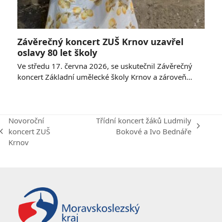
Závěrečný koncert ZUŠ Krnov uzavřel
oslavy 80 let školy
Ve středu 17. června 2026, se uskutečnil Závěrečný
koncert Základní umělecké školy Krnov a zároveň…
Novoroční
Třídní koncert žáků Ludmily
next
koncert ZUŠ
Bokové a Ivo Bednáře
previous
post:
Krnov
post: