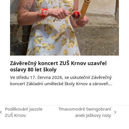
Závěrečný koncert ZUŠ Krnov uzavřel
oslavy 80 let školy
Ve středu 17. června 2026, se uskutečnil Závěrečný
koncert Základní umělecké školy Krnov a zároveň…
Poděkování Jazzsle
Tmavomodré Swingobraní
previous
next
ZUŠ Krnov
aneb Ježkovy noty
post:
post: