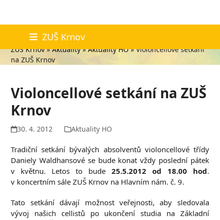
Skip
Aktuality
ZUŠ Krnov
to
ZUŠ Krnov
»
Aktuality
»
Aktuality HO
»
Violoncellové setkání
content
na ZUŠ Krnov
Violoncellové setkání na ZUŠ
Krnov
30. 4. 2012
Aktuality HO
Tradiční setkání bývalých absolventů violoncellové třídy
Daniely Waldhansové se bude konat vždy poslední pátek
v květnu. Letos to bude
25.5.2012 od 18.00 hod
.
v koncertním sále ZUŠ Krnov na Hlavním nám. č. 9.
Tato setkání dávají možnost veřejnosti, aby sledovala
vývoj našich cellistů po ukončení studia na Základní