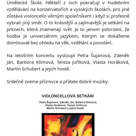
Umělecké Škole. Někteří z nich pokračují v hudebním
vzdělávání na konzervatořích a vysokých školách, pro jiné
zůstává violoncello věrným společníkem i když si profesně
vybrali jiný směr. O to krásnější a zajímavější je setkání na
prknech, která znamenají svět. Je to jenom potvrzení, že
hudba je univerzálním jazykem, kterým se dokážeme
domlouvat bez ohledu na věk, vzdělání a povolání.
Na letošním koncertu vystoupí Petra Šujanová, Zdeněk
Ján, Barbora Klímová, Tereza Juříková, Vlasta Horáková,
Martin Schubert a jejich hosté.
Srdečně zveme příznivce a přátele dobré muziky.