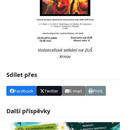
Violoncellové setkání na ZUŠ
Krnov
Sdílet přes
Facebook
Twitter
E-mail
Print
Další příspěvky