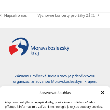
Výchovné koncerty pro žáky ZŠ II.
Napsali o nás
next
previous
post:
post:
Základní umělecká škola Krnov je příspěvkovou
organizací zřizovanou Moravskoslezským krajem.
Certifikace ČSN EN ISO 50001:2019
Spravovat Souhlas
Abychom poskytli co nejlepší služby, používáme k ukládání a/nebo
přístupu k informacím o zařízení, technologie jako jsou soubory cookies.