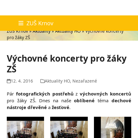
Skip
Aktuality
ZUŠ Krnov
to
ZUŠ Krnov
»
Aktuality
»
Aktuality HO
»
Výchovné koncerty
content
pro žáky ZŠ
Výchovné koncerty pro žáky
ZŠ
12. 4. 2016
Aktuality HO
,
Nezařazené
Pár
fotografických postřehů
z
výchovných koncertů
pro žáky ZŠ. Dnes na naše
oblíbené
téma
dechové
nástroje dřevěné
a
žesťové
.