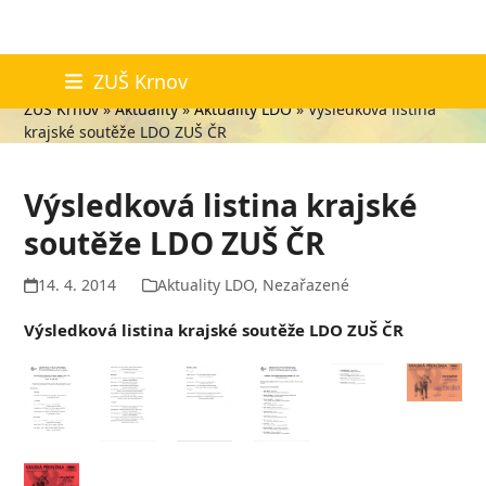
Skip
Aktuality
ZUŠ Krnov
to
ZUŠ Krnov
»
Aktuality
»
Aktuality LDO
»
Výsledková listina
content
krajské soutěže LDO ZUŠ ČR
Výsledková listina krajské
soutěže LDO ZUŠ ČR
14. 4. 2014
Aktuality LDO
,
Nezařazené
Výsledková listina krajské soutěže LDO ZUŠ ČR