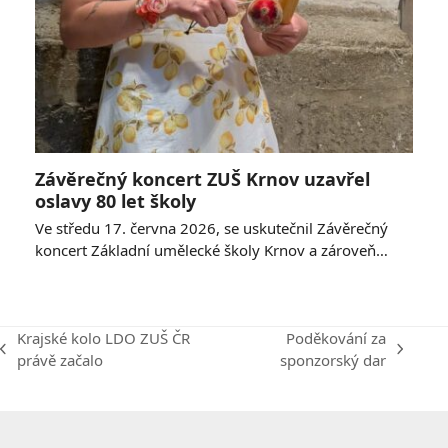
Závěrečný koncert ZUŠ Krnov uzavřel
oslavy 80 let školy
Ve středu 17. června 2026, se uskutečnil Závěrečný
koncert Základní umělecké školy Krnov a zároveň…
Krajské kolo LDO ZUŠ ČR
Poděkování za
previous
next
právě začalo
sponzorský dar
post:
post: