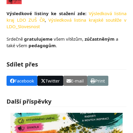
Výsledkové listiny ke stažení zde:
Výsledková listina
kraj LDO ZUŠ ČR
,
Výsledková listina krajské soutěže v
LDO_Slovesnost
Srdečně
gratulujeme
všem vítězům,
zúčastněným
a
také všem
pedagogům
.
Sdílet přes
Facebook
Twitter
E-mail
Print
Další příspěvky