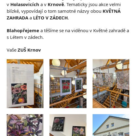
v
Holasovicích
a v
Krnově
. Tematicky jsou akce velmi
blízké, vypovídají o tom samotné názvy obou
KVĚTNÁ
ZAHRADA
a
LÉTO V ZÁDECH
.
Blahopřejeme
a těšíme se na viděnou v Květné zahradě a
s Létem v zádech.
Vaše
ZUŠ Krnov