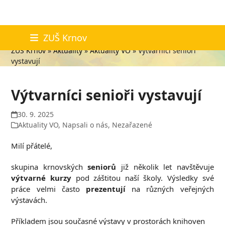
Skip
Aktuality
ZUŠ Krnov
to
ZUŠ Krnov
»
Aktuality
»
Aktuality VO
»
Výtvarníci senioři
content
vystavují
Výtvarníci senioři vystavují
30. 9. 2025
Aktuality VO
,
Napsali o nás
,
Nezařazené
Milí přátelé,
skupina krnovských
seniorů
již několik let navštěvuje
výtvarné kurzy
pod záštitou naší školy. Výsledky své
práce velmi často
prezentují
na různých veřejných
výstavách.
Příkladem jsou současné výstavy v prostorách knihoven