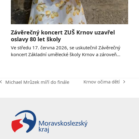
Závěrečný koncert ZUŠ Krnov uzavřel
oslavy 80 let školy
Ve středu 17. června 2026, se uskutečnil Závěrečný
koncert Základní umělecké školy Krnov a zároveň…
Krnov očima dětí
Michael Mrůzek míří do finále
next
previous
post:
post: