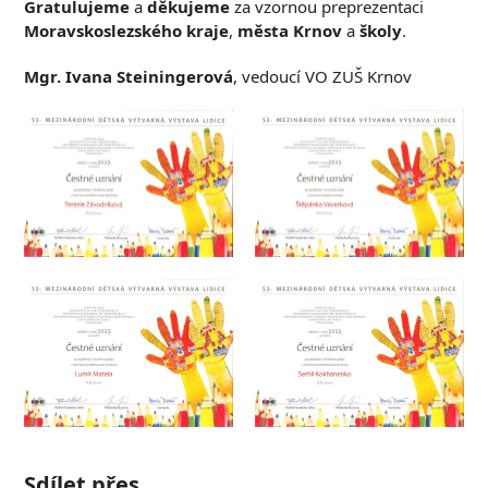
Gratulujeme
a
děkujeme
za vzornou preprezentaci
Moravskoslezského kraje
,
města Krnov
a
školy
.
Mgr. Ivana Steiningerová
, vedoucí VO ZUŠ Krnov
Sdílet přes