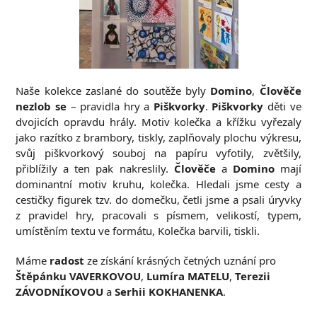
Naše kolekce zaslané do soutěže byly
Domino
,
Člověče
nezlob se
– pravidla hry a
Piškvorky
.
Piškvorky
děti ve
dvojicích opravdu hrály. Motiv kolečka a křížku vyřezaly
jako razítko z brambory, tiskly, zaplňovaly plochu výkresu,
svůj piškvorkový souboj na papíru vyfotily, zvětšily,
přiblížily a ten pak nakreslily.
Člověče
a
Domino
mají
dominantní motiv kruhu, kolečka. Hledali jsme cesty a
cestičky figurek tzv. do domečku, četli jsme a psali úryvky
z pravidel hry, pracovali s písmem, velikostí, typem,
umístěním textu ve formátu, Kolečka barvili, tiskli.
Máme
radost
ze získání krásných četných uznání pro
Štěpánku VAVERKOVOU
,
Lumíra MATELU
,
Terezii
ZÁVODNÍKOVOU
a
Serhii KOKHANENKA
.