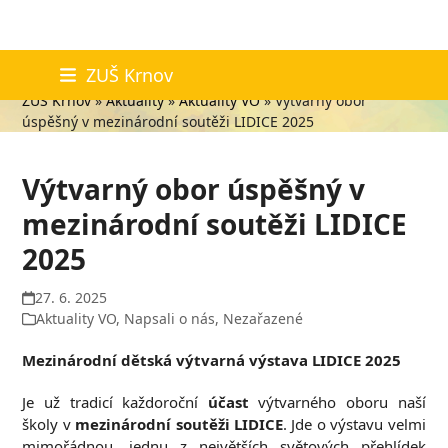
Skip
Aktuality
ZUŠ Krnov
to
ZUŠ Krnov
»
Aktuality
»
Aktuality VO
»
Výtvarný obor
content
úspěšný v mezinárodní soutěži LIDICE 2025
Výtvarný obor úspěšný v
mezinárodní soutěži LIDICE
2025
27. 6. 2025
Aktuality VO
,
Napsali o nás
,
Nezařazené
Mezinárodní dětská výtvarná výstava LIDICE 2025
Je už tradicí každoroční
účast
výtvarného oboru naší
školy v
mezinárodní soutěži LIDICE
. Jde o výstavu velmi
mimořádnou, jednu z největších světových přehlídek