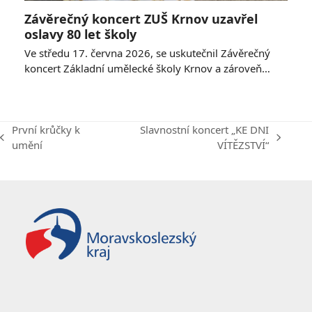
Závěrečný koncert ZUŠ Krnov uzavřel
oslavy 80 let školy
Ve středu 17. června 2026, se uskutečnil Závěrečný
koncert Základní umělecké školy Krnov a zároveň…
První krůčky k
Slavnostní koncert „KE DNI
previous
next
umění
VÍTĚZSTVÍ“
post:
post: