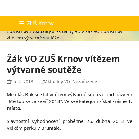
Skip
Aktuality
ZUŠ Krnov
to
ZUŠ Krnov
»
Aktuality
»
Aktuality VO
»
Žák VO ZUŠ Krnov
content
vítězem výtvarné soutěže
Žák VO ZUŠ Krnov vítězem
výtvarné soutěže
15. 4. 2013
Aktuality VO
,
Nezařazené
Mikuláš Bok se stal vítězem výtvarné soutěže pod názvem
„Mé toulky za zvěří 2013“. Ve své kategorii získal krásné
1.
místo.
Slavnostní vyhodnocení proběhne
26. dubna 2013 ve
Velkém parku v Bruntále.