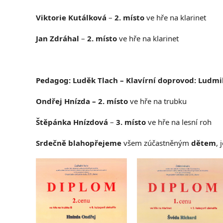
Viktorie Kutálková
–
2. místo
ve hře na klarinet
Jan Zdráhal
–
2. místo
ve hře na klarinet
Pedagog: Luděk Tlach
– Klavírní doprovod: Ludmi
Ondřej Hnízda – 2. místo
ve hře na trubku
Štěpánka Hnízdová
–
3. místo
ve hře na lesní roh
Srdečně blahopřejeme
všem zúčastněným
dětem
, 