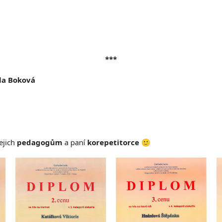
***
la Boková
jejich
pedagogům
a paní
korepetitorce
🙂