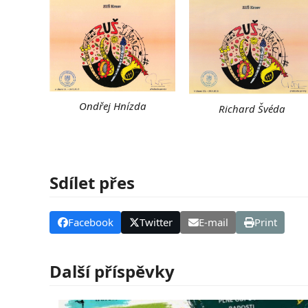
Ondřej Hnízda
Richard Švéda
Sdílet přes
Facebook
Twitter
E-mail
Print
Další příspěvky