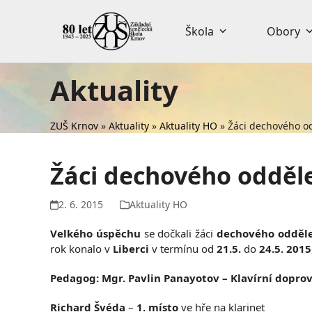
Skip
to
Škola
Obory
content
Aktuality
ZUŠ Krnov
»
Aktuality
»
Aktuality HO
»
Žáci dechového od
Žáci dechového odděle
2. 6. 2015
Aktuality HO
Velkého úspěchu
se dočkali žáci
dechového odděl
rok konalo v
Liberci
v termínu od
21.5.
do
24.5. 2015
Pedagog: Mgr. Pavlin Panayotov
– Klavírní dopro
Richard Švéda
–
1. místo
ve hře na klarinet