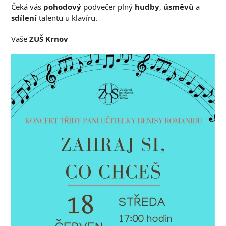
Čeká vás
pohodový
podvečer plný
hudby
,
úsměvů
a
sdílení
talentu u klavíru.
Vaše
ZUŠ Krnov