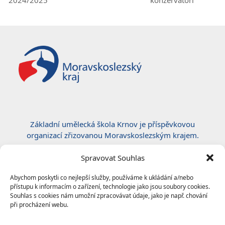
post:
post:
Základní umělecká škola Krnov je příspěvkovou
organizací zřizovanou Moravskoslezským krajem.
Certifikace ČSN EN ISO 50001:2019
Spravovat Souhlas
Abychom poskytli co nejlepší služby, používáme k ukládání a/nebo
přístupu k informacím o zařízení, technologie jako jsou soubory cookies.
Souhlas s cookies nám umožní zpracovávat údaje, jako je např. chování
při procházení webu.