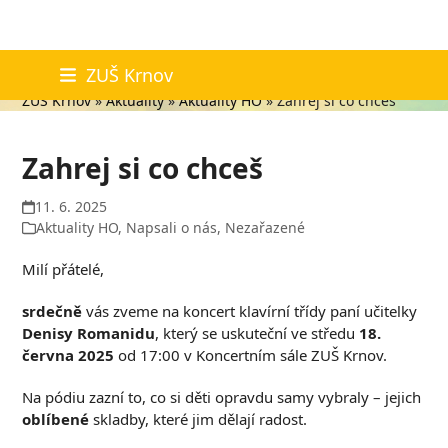
Skip
Aktuality
ZUŠ Krnov
to
ZUŠ Krnov
»
Aktuality
»
Aktuality HO
»
Zahrej si co chceš
content
Zahrej si co chceš
11. 6. 2025
Aktuality HO
,
Napsali o nás
,
Nezařazené
Milí přátelé,
srdečně
vás zveme na koncert klavírní třídy paní učitelky
Denisy Romanidu
, který se uskuteční ve středu
18.
června 2025
od 17:00 v Koncertním sále ZUŠ Krnov.
Na pódiu zazní to, co si děti opravdu samy vybraly – jejich
oblíbené
skladby, které jim dělají radost.