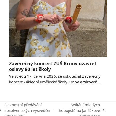
Závěrečný koncert ZUŠ Krnov uzavřel
oslavy 80 let školy
Ve středu 17. června 2026, se uskutečnil Závěrečný
koncert Základní umělecké školy Krnov a zároveň…
Slavnostní předávání
Setkání mladých
absolventských vysvědčení
hobojistů na Janáčkově
previous
next
2024/2025
konzervatoři