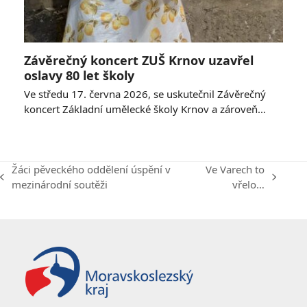
Závěrečný koncert ZUŠ Krnov uzavřel
oslavy 80 let školy
Ve středu 17. června 2026, se uskutečnil Závěrečný
koncert Základní umělecké školy Krnov a zároveň…
Žáci pěveckého oddělení úspění v
Ve Varech to
previous
next
mezinárodní soutěži
vřelo…
post:
post: