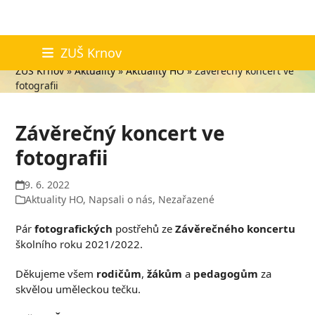
Skip
Aktuality
ZUŠ Krnov
to
ZUŠ Krnov
»
Aktuality
»
Aktuality HO
»
Závěrečný koncert ve
content
fotografii
Závěrečný koncert ve
fotografii
9. 6. 2022
Aktuality HO
,
Napsali o nás
,
Nezařazené
Pár
fotografických
postřehů ze
Závěrečného koncertu
školního roku 2021/2022.
Děkujeme všem
rodičům
,
žákům
a
pedagogům
za
skvělou uměleckou tečku.