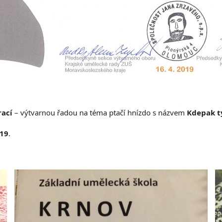
rací
– výtvarnou řadou na téma ptačí hnízdo s názvem
Kdepak t
019
.