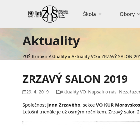
Skip
to
Škola
Obory
content
Aktuality
ZUŠ Krnov
»
Aktuality
»
Aktuality VO
»
ZRZAVÝ SALON 20
ZRZAVÝ SALON 2019
29. 4. 2019
Aktuality VO
,
Napsali o nás
,
Nezařaze
Společnost
Jana Zrzavého
, sekce
VO KUR Moravskos
Letošní trienále je už osmým ročníkem. Zrzavý salon 2