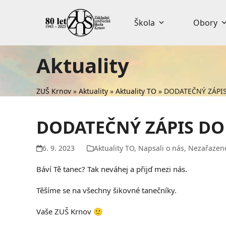
Skip
to
Škola
Obory
content
Aktuality
ZUŠ Krnov
»
Aktuality
»
Aktuality TO
»
DODATEČNÝ ZÁPI
DODATEČNÝ ZÁPIS D
6. 9. 2023
Aktuality TO
,
Napsali o nás
,
Nezařazen
Báví Tě tanec? Tak neváhej a přijď mezi nás.
Těšíme se na všechny šikovné tanečníky.
Vaše ZUŠ Krnov 🙂