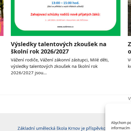
Výsledky talentových zkoušek na
Z
školní rok 2026/2027
o
Vážení rodiče, Vážení zákonní zástupci, Milé děti,
V
výsledky talentových zkoušek na školní rok
k
2026/2027 jsou…
V
n
p
Abychom posk
Základní umělecká škola Krnov je příspěvkovou
informacím o