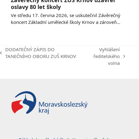
Závěrečný koncert ZUŠ Krnov uzavřel
oslavy 80 let školy
Ve středu 17. června 2026, se uskutečnil Závěrečný
koncert Základní umělecké školy Krnov a zároveň…
DODATEČNÝ ZÁPIS DO
Vyhlášení
previous
TANEČNÍHO OBORU ZUŠ KRNOV
ředitelského
next
post:
volna
post: