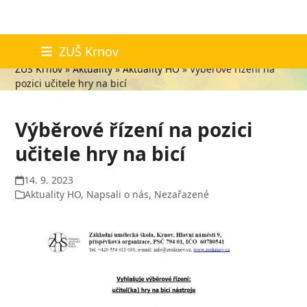
Skip
Aktuality
ZUŠ Krnov
to
ZUŠ Krnov
»
Aktuality
»
Aktuality HO
»
Výběrové řízení na
content
pozici učitele hry na bicí
Výběrové řízení na pozici
učitele hry na bicí
14. 9. 2023
Aktuality HO
,
Napsali o nás
,
Nezařazené