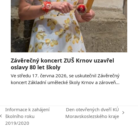
Závěrečný koncert ZUŠ Krnov uzavřel
oslavy 80 let školy
Ve středu 17. června 2026, se uskutečnil Závěrečný
koncert Základní umělecké školy Krnov a zároveň…
Informace k zahájení
Den otevřených dveří KÚ
next
školního roku
Moravskoslezského kraje
previous
post:
2019/2020
post: