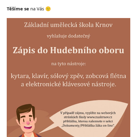
Těšíme se
na Vás 🙂