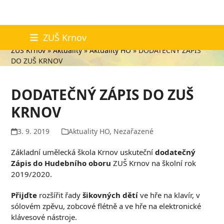
Skip
Aktuality
ZUŠ Krnov
to
ZUŠ Krnov
»
Aktuality
»
Aktuality HO
»
DODATEČNÝ ZÁPIS
content
DO ZUŠ KRNOV
DODATEČNÝ ZÁPIS DO ZUŠ
KRNOV
3. 9. 2019
Aktuality HO
,
Nezařazené
Základní umělecká škola Krnov uskuteční
dodatečný
Zápis do Hudebního oboru
ZUŠ Krnov na školní rok
2019/2020.
Přijďte
rozšířit řady
šikovných dětí
ve hře na klavír, v
sólovém zpěvu, zobcové flétně a ve hře na elektronické
klávesové nástroje.