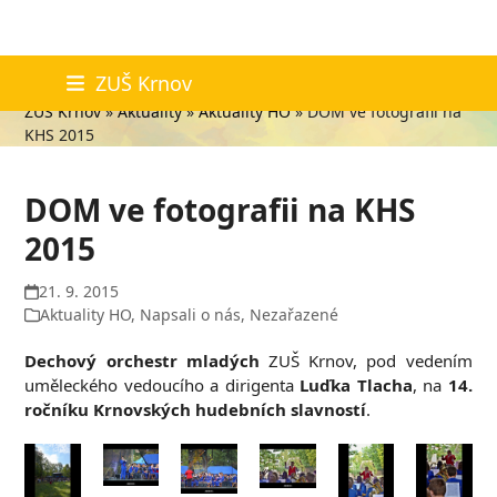
Skip
Aktuality
ZUŠ Krnov
to
ZUŠ Krnov
»
Aktuality
»
Aktuality HO
»
DOM ve fotografii na
content
KHS 2015
DOM ve fotografii na KHS
2015
21. 9. 2015
Aktuality HO
,
Napsali o nás
,
Nezařazené
Dechový orchestr mladých
ZUŠ Krnov, pod vedením
uměleckého vedoucího a dirigenta
Luďka Tlacha
, na
14.
ročníku Krnovských hudebních slavností
.