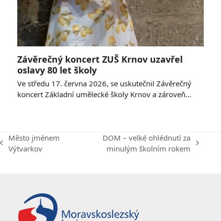
Závěrečný koncert ZUŠ Krnov uzavřel
oslavy 80 let školy
Ve středu 17. června 2026, se uskutečnil Závěrečný
koncert Základní umělecké školy Krnov a zároveň…
Město jménem
DOM – velké ohlédnutí za
previous
next
Výtvarkov
minulým školním rokem
post:
post: