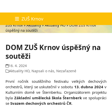
Skip
Aktuality
ZUŠ Krnov
to
ZUŠ Krnov
»
Aktuality
»
Aktuality HO
»
DOM ZUŠ Krnov
content
úspěšný na soutěži
DOM ZUŠ Krnov úspěšný na
soutěži
16. 4. 2024
Aktuality HO
,
Napsali o nás
,
Nezařazené
První ročník soutěžního festivalu velkých dechových
orchestrů, který se uskutečnil v sobotu
13. dubna 2024
v
Kulturním domě ve Šternberku. Organizátorem projektu
byla
Základní umělecká škola Šternberk
ve spolupráci
se
Svazem dechových orchestrů ČR
.