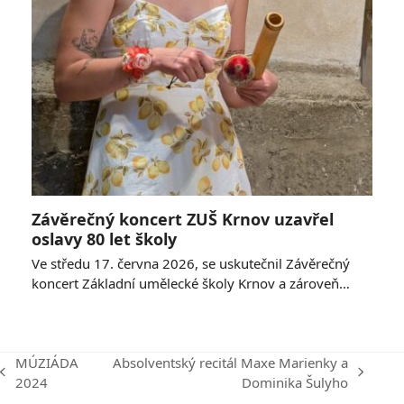
Závěrečný koncert ZUŠ Krnov uzavřel
oslavy 80 let školy
Ve středu 17. června 2026, se uskutečnil Závěrečný
koncert Základní umělecké školy Krnov a zároveň…
MÚZIÁDA
Absolventský recitál Maxe Marienky a
previous
next
2024
Dominika Šulyho
post:
post: