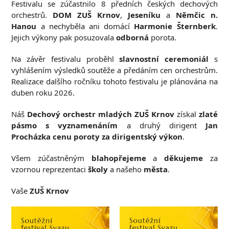
Festivalu se zúčastnilo 8 předních českých dechových
orchestrů.
DOM ZUŠ Krnov
,
Jeseníku
a
Němčic n.
Hanou
a nechyběla ani domácí
Harmonie Šternberk
.
Jejich výkony pak posuzovala
odborná
porota.
Na závěr festivalu proběhl
slavnostní ceremoniál
s
vyhlášením výsledků soutěže a předáním cen orchestrům.
Realizace dalšího ročníku tohoto festivalu je plánována na
duben roku 2026.
Náš
Dechový orchestr mladých ZUŠ Krnov
získal
zlaté
pásmo s vyznamenáním
a druhý dirigent
Jan
Procházka cenu poroty za dirigentský výkon
.
Všem zúčastněným
blahopřejeme
a
děkujeme
za
vzornou reprezentaci
školy
a našeho
města
.
Vaše
ZUŠ Krnov